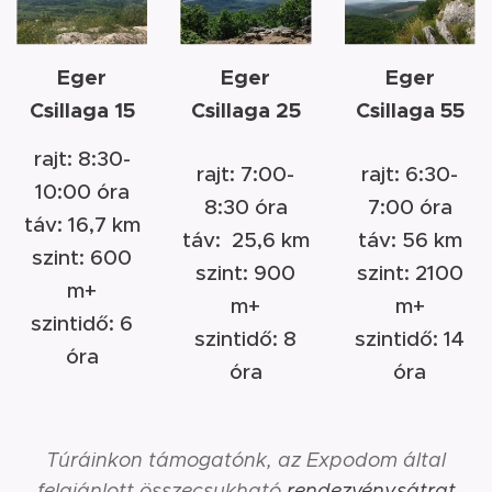
Eger
Eger
Eger
Csillaga 15
Csillaga 25
Csillaga 55
rajt: 8:30-
rajt: 7:00-
rajt: 6:30-
10:00 óra
8:30 óra
7:00 óra
táv: 16,7 km
táv: 25,6 km
táv: 56 km
szint: 600
szint: 900
szint: 2100
m+
m+
m+
szintidő: 6
szintidő: 8
szintidő: 14
óra
óra
óra
Túráinkon támogatónk, az Expodom által
felajánlott összecsukható
rendezvénysátrat