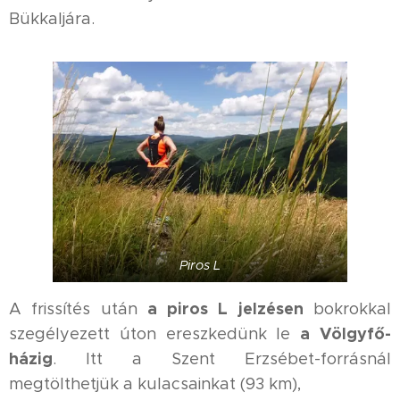
Bükkaljára.
Piros L
a piros L jelzésen
A frissítés után
bokrokkal
a Völgyfő-
szegélyezett úton ereszkedünk le
házig
. Itt a Szent Erzsébet-forrásnál
megtölthetjük a kulacsainkat (93 km),