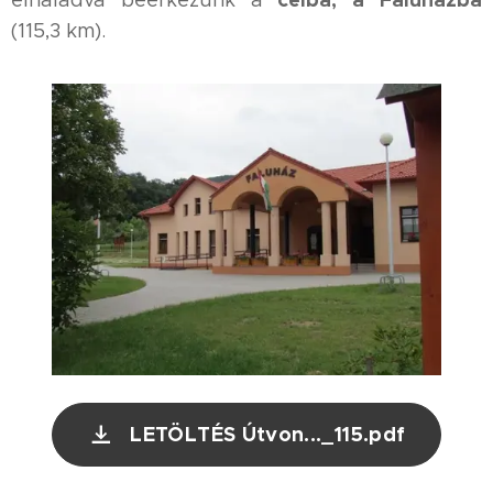
(115,3 km).
LETÖLTÉS Útvon..._115.pdf