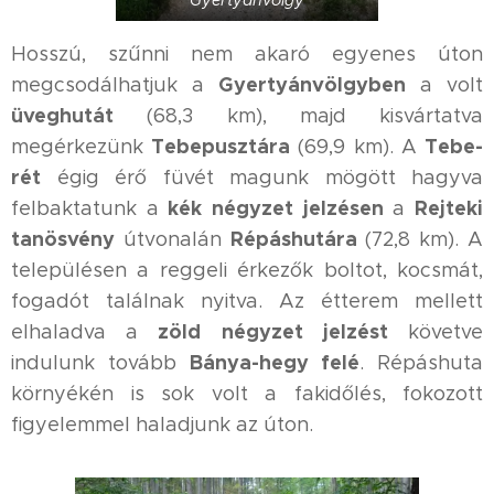
Gyertyánvölgy
Hosszú, szűnni nem akaró egyenes úton
Gyertyánvölgyben
megcsodálhatjuk a
a volt
üveghutát
(68,3 km), majd kisvártatva
Tebepusztára
Tebe-
megérkezünk
(69,9 km). A
rét
égig érő füvét magunk mögött hagyva
kék négyzet jelzésen
Rejteki
felbaktatunk a
a
tanösvény
Répáshutára
útvonalán
(72,8 km). A
településen a reggeli érkezők boltot, kocsmát,
fogadót találnak nyitva. Az étterem mellett
zöld négyzet jelzést
elhaladva a
követve
Bánya-hegy felé
indulunk tovább
. Répáshuta
környékén is sok volt a fakidőlés, fokozott
figyelemmel haladjunk az úton.