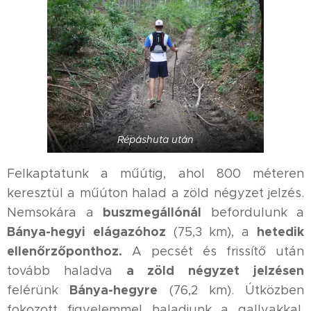
Répáshuta után
Felkaptatunk a műútig, ahol 800 méteren
keresztül a műúton halad a zöld négyzet jelzés.
buszmegállónál
Nemsokára a
befordulunk a
Bánya-hegyi elágazóhoz
hetedik
(75,3 km), a
ellenőrzőponthoz.
A pecsét és frissítő után
a zöld négyzet jelzésen
tovább haladva
Bánya-hegyre
felérünk
(76,2 km). Útközben
fokozott figyelemmel haladjunk a gallyakkal,