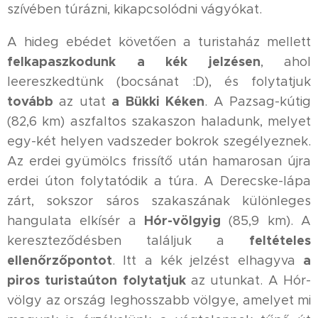
szívében túrázni, kikapcsolódni vágyókat.
A hideg ebédet követően a turistaház mellett
felkapaszkodunk a kék jelzésen
, ahol
leereszkedtünk (bocsánat :D), és folytatjuk
tovább
a Bükki Kéken
az utat
. A Pazsag-kútig
(82,6 km) aszfaltos szakaszon haladunk, melyet
egy-két helyen vadszeder bokrok szegélyeznek.
Az erdei gyümölcs frissítő után hamarosan újra
erdei úton folytatódik a túra. A Derecske-lápa
zárt, sokszor sáros szakaszának különleges
Hór-völgyig
hangulata elkísér a
(85,9 km). A
feltételes
kereszteződésben találjuk a
ellenőrzőpontot
a
. Itt a kék jelzést elhagyva
piros turistaúton folytatjuk
az utunkat. A Hór-
völgy az ország leghosszabb völgye, amelyet mi