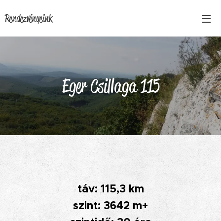
Rendezvényeink
Eger Csillaga 115
táv: 115,3 km
szint: 3642 m+