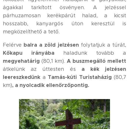
ágakkal tarkított ösvényen. A jelzéssel
párhuzamosan kerékpárút halad, a kicsit
hosszabb, kanyargós úton keresztül is
megközelíthető a tető.
balra a zöld jelzésen
Felérve
folytatjuk a túrát,
Kőkapu irányába
haladunk tovább a
megyehatárig
A buszmegálló mellett
(80,1 km).
a kék jelzésen
átkelünk az úttesten és
leereszkedünk
Tamás-kúti Turistaházig
a
(80,7
, a nyolcadik ellenőrzőpontig.
km)