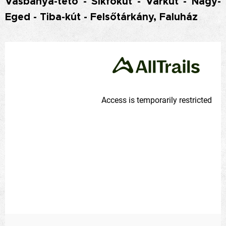
Vasbánya-tető - Síkfőkút - Várkút - Nagy-
Eged - Tiba-kút - Felsőtárkány, Faluház