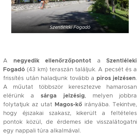
Szentléleki Fogadó
negyedik ellenőrzőpontot
Szentléleki
A
a
Fogadó
(43 km) teraszán találjuk. A pecsét és a
piros jelzésen
frissítés után haladjunk tovább a
.
A műutat többször keresztezve hamarosan
sárga jelzésig
elérünk a
, melyen jobbra
Magos-kő
folytatjuk az utat
irányába. Tekintve,
hogy éjszakai szakasz, kikerült a feltételes
pontok közül, de érdemes ide visszalátogatni
egy nappali túra alkalmával.