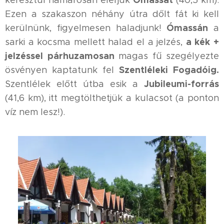
keresztül hamarosan elérjük
(40,5 km).
Ezen a szakaszon néhány útra dőlt fát ki kell
Ómassán
kerülnünk, figyelmesen haladjunk!
a
a kék +
sarki a kocsma mellett halad el a jelzés,
jelzéssel párhuzamosan
magas fű szegélyezte
Szentléleki Fogadóig.
ösvényen kaptatunk fel
Jubileumi-forrás
Szentlélek előtt útba esik a
(41,6 km), itt megtölthetjük a kulacsot (a ponton
víz nem lesz!).