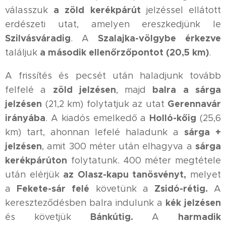
a zöld kerékpárút
válasszuk
jelzéssel ellátott
erdészeti utat, amelyen ereszkedjünk le
Szilvásváradig
Szalajka-völgybe
érkezve
. A
a második ellenőrzőpontot (20,5 km)
találjuk
.
A frissítés és pecsét után haladjunk tovább
zöld jelzésen
balra a sárga
felfelé a
, majd
jelzésen
Gerennavár
(21,2 km) folytatjuk az utat
irányába
Holló-kőig
. A kiadós emelkedő a
(25,6
sárga +
km) tart, ahonnan lefelé haladunk a
jelzésen
sárga
, amit 300 méter után elhagyva a
kerékpárúton
folytatunk. 400 méter megtétele
az Olasz-kapu tanösvényt,
után elérjük
melyet
Fekete-sár felé
Zsidó-rétig.
a
követünk a
A
kék jelzésen
kereszteződésben balra indulunk a
Bánkútig.
harmadik
és követjük
A