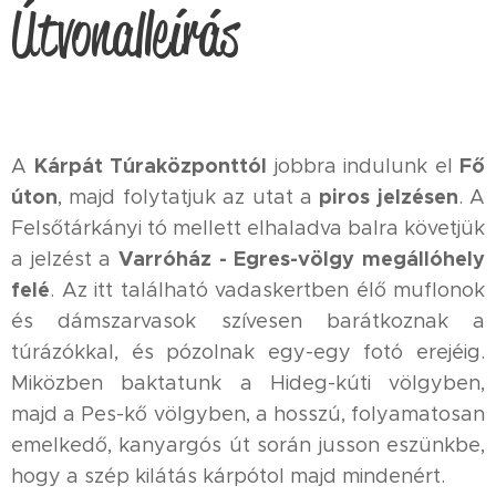
Útvonalleírás
Kárpát Túraközponttól
Fő
A
jobbra indulunk el
úton
piros jelzésen
, majd folytatjuk az utat a
. A
Felsőtárkányi tó mellett elhaladva balra követjük
Varróház - Egres-völgy megállóhely
a jelzést a
felé
. Az itt található vadaskertben élő muflonok
és dámszarvasok szívesen barátkoznak a
túrázókkal, és pózolnak egy-egy fotó erejéig.
Miközben baktatunk a Hideg-kúti völgyben,
majd a Pes-kő völgyben, a hosszú, folyamatosan
emelkedő, kanyargós út során jusson eszünkbe,
hogy a szép kilátás kárpótol majd mindenért.