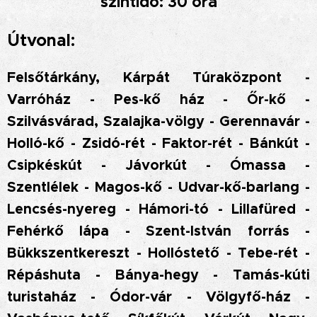
szintidő: 30 óra
Útvonal:
Felsőtárkány, Kárpát Túraközpont -
Varróház - Pes-kő ház - Őr-kő -
Szilvásvárad, Szalajka-völgy - Gerennavár -
Holló-kő - Zsidó-rét - Faktor-rét - Bánkút -
Csipkéskút - Jávorkút - Ómassa -
Szentlélek - Magos-kő - Udvar-kő-barlang -
Lencsés-nyereg - Hámori-tó - Lillafüred -
Fehérkő lápa - Szent-István forrás -
Bükkszentkereszt - Hollóstető - Tebe-rét -
Répáshuta - Bánya-hegy - Tamás-kúti
turistaház - Ódor-vár - Völgyfő-ház -