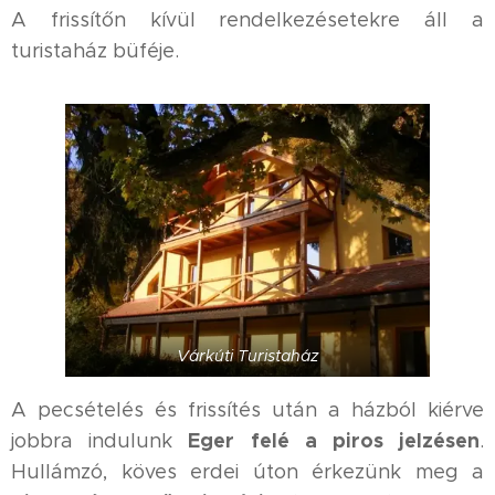
A frissítőn kívül rendelkezésetekre áll a
turistaház büféje.
Várkúti Turistaház
A pecsételés és frissítés után a házból kiérve
Eger felé a piros jelzésen
jobbra indulunk
.
Hullámzó, köves erdei úton érkezünk meg a