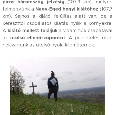
piros háromszög jelzésig
(107,3 km), melyen
Nagy-Eged hegyi kilátóhoz
felmegyünk a
(107,7
km). Sajnos a kilátó felújítás alatt van, de a
kereszttől csodálatos kilátás nyílik a környékre.
kilátó mellett találjuk
A
a vidám fiúk csapatával
utolsó ellenőrzőpontot
az
. A pecsételés után
nekivágunk az utolsó nyolc kilométernek.