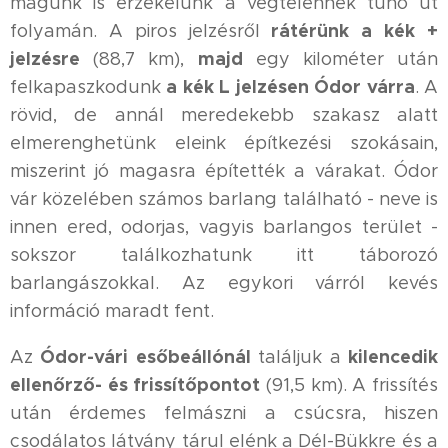
magunk is érzékelünk a végtelennek tűnő út
rátérünk a kék +
folyamán. A piros jelzésről
jelzésre
majd
(88,7 km),
egy kilométer után
a kék L jelzésen Ódor várra
felkapaszkodunk
. A
rövid, de annál meredekebb szakasz alatt
elmerenghetünk eleink építkezési szokásain,
miszerint jó magasra építették a várakat. Ódor
vár közelében számos barlang található - neve is
innen ered, odorjas, vagyis barlangos terület -
sokszor találkozhatunk itt táborozó
barlangászokkal. Az egykori várról kevés
információ maradt fent.
Ódor-vári esőbeállónál
kilencedik
Az
találjuk a
ellenőrző- és frissítőpontot
(91,5 km). A frissítés
után érdemes felmászni a csúcsra, hiszen
csodálatos látvány tárul elénk a Dél-Bükkre és a