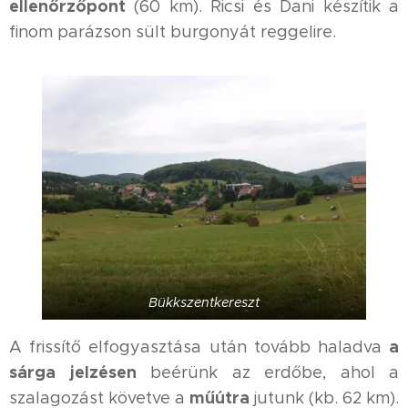
ellenőrzőpont
(60 km). Ricsi és Dani készítik a
finom parázson sült burgonyát reggelire.
Bükkszentkereszt
a
A frissítő elfogyasztása után tovább haladva
sárga jelzésen
beérünk az erdőbe, ahol a
műútra
szalagozást követve a
jutunk (kb. 62 km).