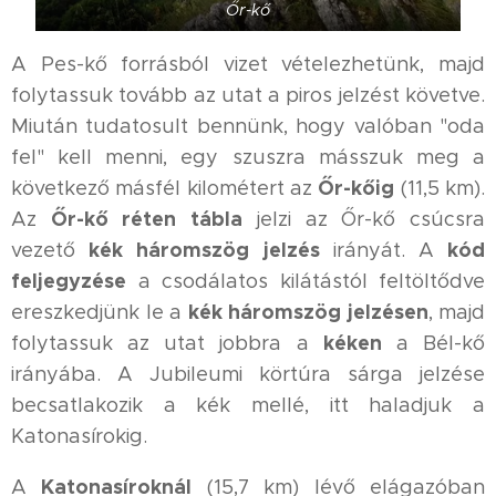
Őr-kő
A Pes-kő forrásból vizet vételezhetünk, majd
folytassuk tovább az utat a piros jelzést követve.
Miután tudatosult bennünk, hogy valóban "oda
fel" kell menni, egy szuszra másszuk meg a
Őr-kőig
következő másfél kilométert az
(11,5 km).
Őr-kő réten tábla
Az
jelzi az Őr-kő csúcsra
kék háromszög
jelzés
kód
vezető
irányát. A
feljegyzése
a csodálatos kilátástól feltöltődve
kék háromszög
jelzésen
ereszkedjünk le a
, majd
kéken
folytassuk az utat jobbra a
a Bél-kő
irányába. A Jubileumi körtúra sárga jelzése
becsatlakozik a kék mellé, itt haladjuk a
Katonasírokig.
Katonasíroknál
A
(15,7 km) lévő elágazóban