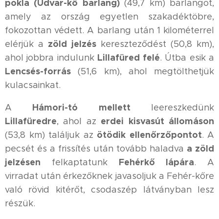
pokla (Udvar-kő barlang)
(49,7 km) barlangot,
amely az ország egyetlen szakadéktöbre,
fokozottan védett. A barlang után 1 kilométerrel
zöld jelzés
elérjük a
kereszteződést (50,8 km),
Lillafüred felé
ahol jobbra indulunk
. Útba esik a
Lencsés-forrás
(51,6 km), ahol megtölthetjük
kulacsainkat.
Hámori-tó mellett
A
leereszkedünk
Lillafüredre
erdei kisvasút állomáson
, ahol az
ötödik ellenőrzőpontot
(53,8 km) találjuk az
. A
a zöld
pecsét és a frissítés után tovább haladva
jelzésen
Fehérkő lápára
felkaptatunk
. A
virradat után érkezőknek javasoljuk a Fehér-kőre
való rövid kitérőt, csodaszép látványban lesz
részük.