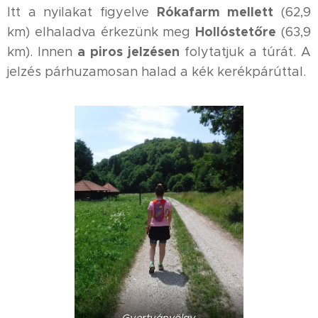
Rókafarm mellett
Itt a nyilakat figyelve
(62,9
Hollóstetőre
km) elhaladva érkezünk meg
(63,9
a piros jelzésen
km). Innen
folytatjuk a túrát. A
jelzés párhuzamosan halad a kék kerékpárúttal.