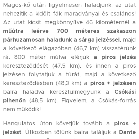
Magos-kő után figyelmesen haladjunk, az utat
nehezítik a kidőlt fák maradványai és csalános!
Az utat kicsit megkönnyítve 46 kilométernél a
műútra leérve
700 méteres szakaszon
párhuzamosan haladunk a sárga jelzéssel
, majd
a következő elágazóban (46,7 km) visszatérünk
a piros jelzés
rá. 800 méter múlva elérjük
kereszteződését (47,5 km), és innen a piros
jelzésen folytatjuk a túrát, majd a következő
piros + jelzésen
kereszteződésben (48,3 km) a
Csókási
balra haladva keresztülmegyünk a
pihenőn
(48,5 km). Figyelem, a Csókás-forrás
nem működik!
piros +
Hangulatos úton követjük tovább a
jelzést
Dante
. Útközben tőlünk balra találjuk a