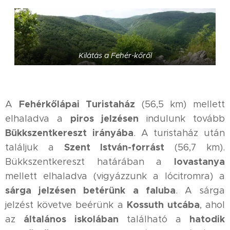
Kilátás a Fehér-kőről
Fehérkőlápai Turistaház
A
(56,5 km) mellett
piros jelzésen
elhaladva a
indulunk tovább
Bükkszentkereszt irányába
. A turistaház után
Szent István-forrást
találjuk a
(56,7 km).
lovastanya
Bükkszentkereszt határában a
mellett elhaladva (vigyázzunk a lócitromra) a
sárga jelzésen betérünk a faluba
. A sárga
Kossuth utcába
jelzést követve beérünk a
, ahol
általános iskolában
hatodik
az
található a