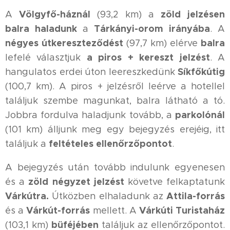
Völgyfő-háznál
zöld jelzésen
A
(93,2 km) a
balra haladunk
Tárkányi-orom irányába
a
. A
négyes útkereszteződést
balra
(97,7 km) elérve
a piros + kereszt jelzést
lefelé választjuk
. A
Síkfőkútig
hangulatos erdei úton leereszkedünk
(100,7 km). A piros + jelzésről leérve a hotellel
találjuk szembe magunkat, balra látható a tó.
parkolónál
Jobbra fordulva haladjunk tovább, a
(101 km) álljunk meg egy bejegyzés erejéig, itt
feltételes ellenőrzőpontot
találjuk a
.
A bejegyzés után tovább indulunk egyenesen
zöld négyzet jelzést
és a
követve felkaptatunk
Várkútra.
Attila-forrás
Útközben elhaladunk az
Várkút-forrás
Várkúti Turistaház
és a
mellett. A
büféjében
(103,1 km)
találjuk az ellenőrzőpontot.