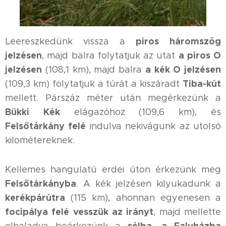
piros háromszög
Leereszkedünk vissza a
jelzésen
a piros O
, majd balra folytatjuk az utat
jelzésen
a kék O jelzésen
(108,1 km), majd balra
Tiba-kút
(109,3 km) folytatjuk a túrát a kiszáradt
mellett. Párszáz méter után megérkezünk a
Bükki Kék
elágazóhoz (109,6 km), és
Felsőtárkány felé
indulva nekivágunk az utolsó
kilométereknek.
Kellemes hangulatú erdei úton érkezünk meg
Felsőtárkányba
. A kék jelzésen kilyukadunk a
kerékpárútra
(115 km), ahonnan egyenesen a
focipálya felé vesszük az irányt
, majd mellette
célba, a Faluházba
elhaladva beérkezünk a