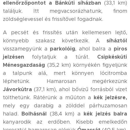
ellenőrzőpontot a Bánkúti síházban
(33,1 km)
találjuk. Itt megvacsorázhatunk, finom
zöldséglevessel és frissítővel fogadnak.
A pecsét és frissítés után kellemesen lejtő,
síháztól
könnyebb szakasz következik. A
parkolóig
piros
visszamegyünk a
, ahol balra a
jelzésen
Csipkéskúti
folytatjuk a túrát.
Ménesgazdaság
(35,2 km) környékén figyeljünk
a talpunk alá, mert könnyen lócitromba
léphetünk. Hamarosan megérkezünk
Jávorkútra
(37,1 km), ahol bővizű forrásból vizet
kék jelzésre,
tölthetünk. Rátérünk a műúton a
mely egy darabig a zölddel párhuzamosan
Bolhásnál
kék jelzés balra
halad.
(38,4 km) a
kanyarodik az erdőben. Kisebb emelkedőn
Ómassát