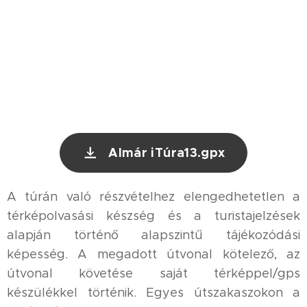
Almár iTúra13.gpx
A túrán való részvételhez elengedhetetlen a
térképolvasási készség és a turistajelzések
alapján történő alapszintű tájékozódási
képesség. A megadott útvonal kötelező, az
útvonal követése saját térképpel/gps
készülékkel történik. Egyes útszakaszokon a