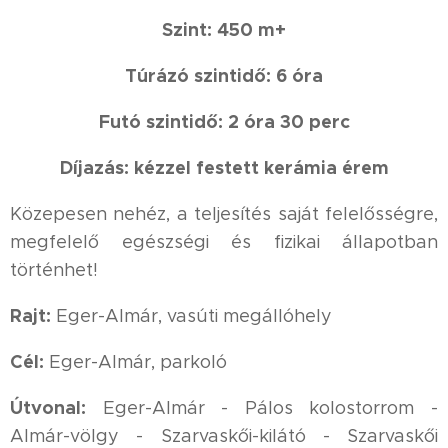
Szint: 450 m+
Túrázó szintidő: 6 óra
Futó szintidő: 2 óra 30 perc
Díjazás: kézzel festett kerámia érem
Közepesen nehéz, a teljesítés saját felelősségre,
megfelelő egészségi és fizikai állapotban
történhet!
Rajt:
Eger-Almár, vasúti megállóhely
Cél:
Eger-Almár, parkoló
Útvonal:
Eger-Almár - Pálos kolostorrom -
Almár-völgy - Szarvaskői-kilátó - Szarvaskői