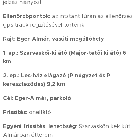
jelzés hiányos!
Ellenőrzőpontok:
az intstant túrán az ellenőrzés
gps track rögzítésével történik
Rajt:
Eger-Almár, vasúti megállóhely
1. ep.: Szarvaskői-kilátó (Major-tetői kilátó) 6
km
2. ep.: Les-ház elágazó (P négyzet és P
kereszteződés) 9,2 km
Cél: Eger-Almár, parkoló
Frissítés:
önellátó
Egyéni frissítési lehetőség
: Szarvaskőn kék kút,
Almárban étterem